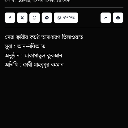
প্রকাশ : শুক্রবার, ২০ মার্চ ২০২৬, ১৬:০০
কপি লিঙ্ক
সেরা ক্বারীর কণ্ঠে অসাধারণ তিলাওয়াত
সুরা : আন-নযিআ'ত
অনুষ্ঠান : মাকামাতুল কুরআন
অতিথি : ক্বারী মাহবুবুর রহমান