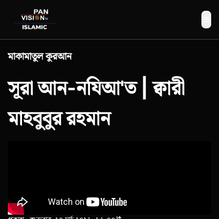
Me
মাকামাতুল কুরআন
সূরা আন-নযিআ'ত | ক্বারী
মাহবুবুর রহমান