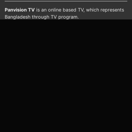
Panvision TV
is an online based TV, which represents
Bangladesh through TV program.
Office
: Golden Plaza (4th floor), House 95,
Siddheswari Road, Mouchak, Dhaka 1217
পরিচিতি
যোগাযোগ
পরিষেবার শর্তাবলী
গোপনীয়তা নীতি
আমাদের সাইটস
প্যানভিশন টিভি
প্যানভিশন হেলথ
প্যানভিশন ড্রামা
All rights reserved. © 2026 প্যানভিশন ইসলামিক