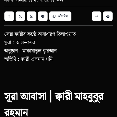
প্রকাশ : শনিবার, ১৪ মার্চ ২০২৬, ১৪:০০
কপি লিঙ্ক
সেরা ক্বারীর কণ্ঠে অসাধারণ তিলাওয়াত
সুরা : আল-কদর
অনুষ্ঠান : মাকামাতুল কুরআন
অতিথি : ক্বারী ওসমান গনি
সূরা আবাসা | ক্বারী মাহবুবুর
রহমান