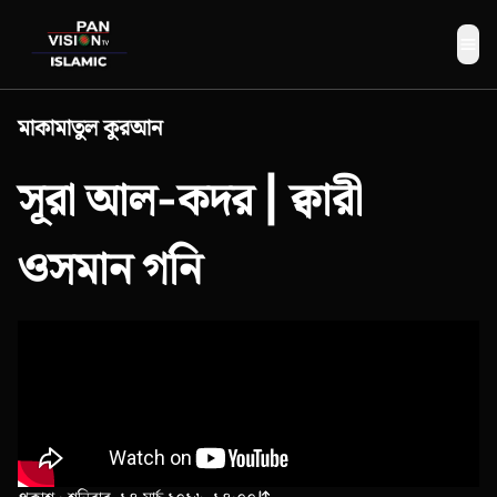
Me
মাকামাতুল কুরআন
সূরা আল-কদর | ক্বারী
ওসমান গনি