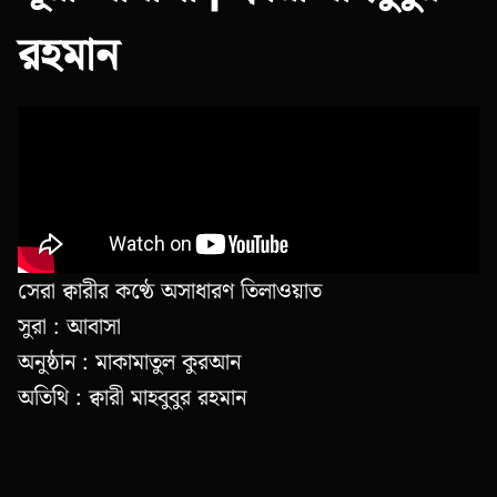
রহমান
সেরা ক্বারীর কণ্ঠে অসাধারণ তিলাওয়াত
সুরা : আবাসা
অনুষ্ঠান : মাকামাতুল কুরআন
অতিথি : ক্বারী মাহবুবুর রহমান