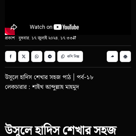
প্রকাশ : বুধবার, ১৭ জুলাই ২০২৪, ১৭:৩৩
কপি লিঙ্ক
উসূলে হাদিস শেখার সহজ পাঠ | পর্ব-১৮
লেকচারার : শাইখ আব্দুল্লাহ মাহমুদ
উসূলে হাদিস শেখার সহজ