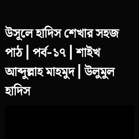
উসূলে হাদিস শেখার সহজ
পাঠ | পর্ব-১৭ | শাইখ
আব্দুল্লাহ মাহমুদ | উলুমুল
হাদিস