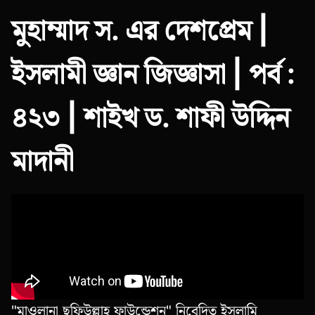
মুহাম্মাদ স. এর দেশপ্রেম |
ইসলামী জ্ঞান জিজ্ঞাসা | পর্ব :
৪২৩ | শাইখ ড. শাফী উদ্দিন
মাদানী
"মাওলানা ছফিউল্লাহ ফাউন্ডেশন" নিবেদিত ইসলামি