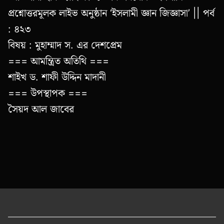
প্রশ্নোত্তরমূলক লাইভ অনুষ্ঠান ‘ইসলামী জ্ঞান জিজ্ঞাসা’ || পর্ব
: ৪২৩
বিষয় : মুহাম্মাদ স. এর দেশপ্রেম
=== আমন্ত্রিত অতিথি ===
শাইখ ড. শাফী উদ্দিন মাদানী
=== উপস্থাপক ===
সৈয়দ আল জাবের