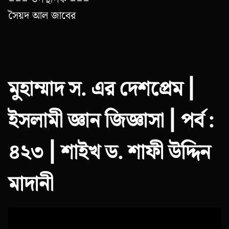
সৈয়দ আল জাবের
মুহাম্মাদ স. এর দেশপ্রেম |
ইসলামী জ্ঞান জিজ্ঞাসা | পর্ব :
৪২৩ | শাইখ ড. শাফী উদ্দিন
মাদানী