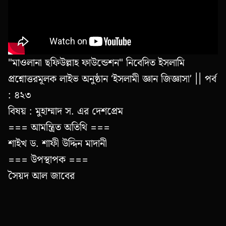
"মাওলানা ছফিউল্লাহ ফাউন্ডেশন" নিবেদিত ইসলামি
প্রশ্নোত্তরমূলক লাইভ অনুষ্ঠান ‘ইসলামী জ্ঞান জিজ্ঞাসা’ || পর্ব
: ৪২৩
বিষয় : মুহাম্মাদ স. এর দেশপ্রেম
=== আমন্ত্রিত অতিথি ===
শাইখ ড. শাফী উদ্দিন মাদানী
=== উপস্থাপক ===
সৈয়দ আল জাবের