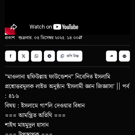
প্রকাশ : শুক্রবার, ০৫ ডিসেম্বর ২০২৫, ১৪:০০
কপি লিঙ্ক
"মাওলানা ছফিউল্লাহ ফাউন্ডেশন" নিবেদিত ইসলামি
প্রশ্নোত্তরমূলক লাইভ অনুষ্ঠান ‘ইসলামী জ্ঞান জিজ্ঞাসা’ || পর্ব
: ৪১৬
বিষয় : ইসলামে গা*লি দেওয়ার বিধান
=== আমন্ত্রিত অতিথি ===
শাইখ মাহমুদুল হাসান
=== উপস্থাপক ===