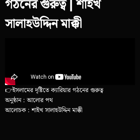
গঠনের গুরুত্ব | শাইখ
সালাহউদ্দিন মাক্কী
👉ইসলামের দৃষ্টিতে ক্যারিয়ার গঠনের গুরুত্ব
অনুষ্ঠান : আলোর পথ
আলোচক : শাইখ সালাহউদ্দিন মাক্কী